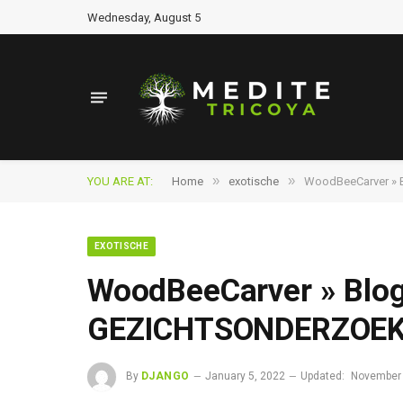
Wednesday, August 5
»
»
YOU ARE AT:
Home
exotische
WoodBeeCarver » 
EXOTISCHE
WoodBeeCarver » Blog
GEZICHTSONDERZOEK 
By
DJANGO
January 5, 2022
Updated:
November 