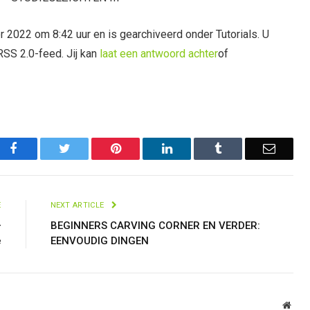
r 2022 om 8:42 uur en is gearchiveerd onder Tutorials. U
 RSS 2.0-feed. Jij kan
laat een antwoord achter
of
Facebook
Twitter
Pinterest
LinkedIn
Tumblr
Email
E
NEXT ARTICLE
–
BEGINNERS CARVING CORNER EN VERDER:
e
EENVOUDIG DINGEN
Webs