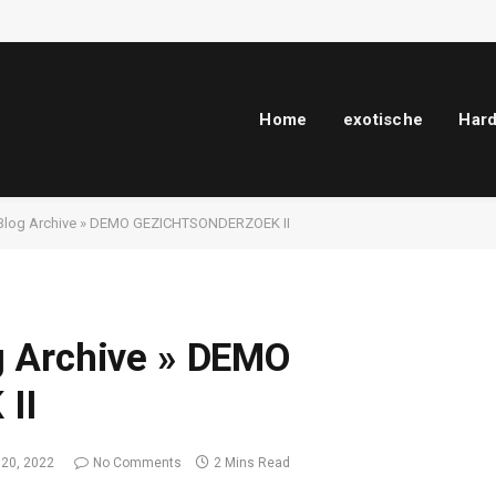
Home
exotische
Har
Blog Archive » DEMO GEZICHTSONDERZOEK II
 Archive » DEMO
II
20, 2022
No Comments
2 Mins Read