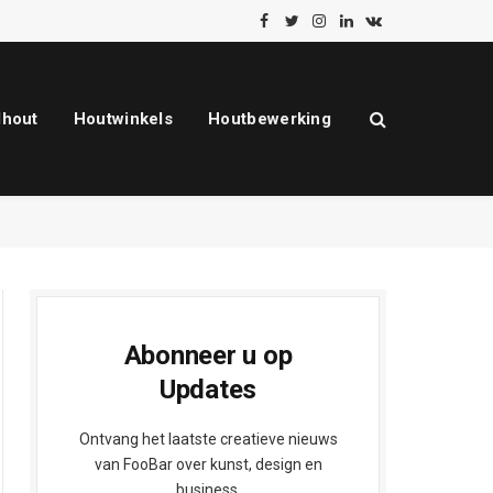
Facebook
Twitter
Instagram
LinkedIn
VKontakte
dhout
Houtwinkels
Houtbewerking
Abonneer u op
Updates
Ontvang het laatste creatieve nieuws
van FooBar over kunst, design en
business.