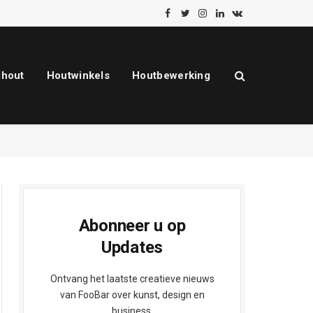
Facebook
Twitter
Instagram
LinkedIn
VKontakte
dhout
Houtwinkels
Houtbewerking
Abonneer u op
Updates
Ontvang het laatste creatieve nieuws
van FooBar over kunst, design en
business.