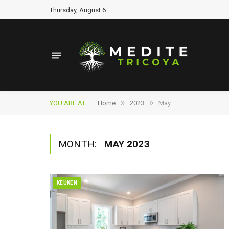
Thursday, August 6
»
»
YOU ARE AT:
Home
2023
May
MONTH:
MAY 2023
KEUKEN