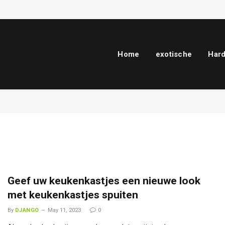
Home
exotische
Har
Geef uw keukenkastjes een nieuwe look
met keukenkastjes spuiten
By
DJANGO
May 11, 2023
0