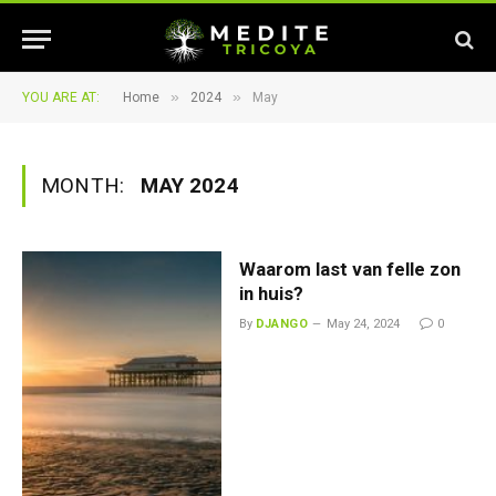
»
»
YOU ARE AT:
Home
2024
May
MONTH:
MAY 2024
Waarom last van felle zon
in huis?
By
DJANGO
May 24, 2024
0