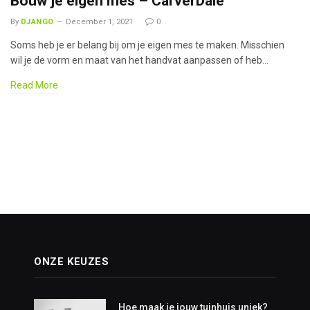
Bouw je eigen mes – CarverDale
By
DJANGO
December 1, 2021
0
Soms heb je er belang bij om je eigen mes te maken. Misschien
wil je de vorm en maat van het handvat aanpassen of heb…
Read More
ONZE KEUZES
Hoe maak je jouw tuinhuis uniek?