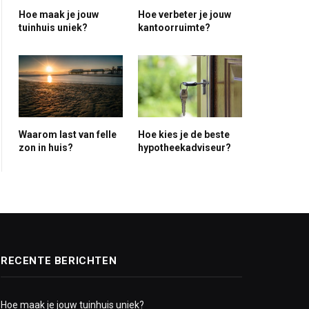
Hoe maak je jouw
Hoe verbeter je jouw
tuinhuis uniek?
kantoorruimte?
Waarom last van felle
Hoe kies je de beste
zon in huis?
hypotheekadviseur?
RECENTE BERICHTEN
Hoe maak je jouw tuinhuis uniek?