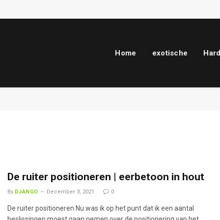
Home
exotische
Har
De ruiter positioneren | eerbetoon in hout
By
DJANGO
December 3, 2021
0
De ruiter positioneren Nu was ik op het punt dat ik een aantal
beslissingen moest gaan nemen over de positionering van het