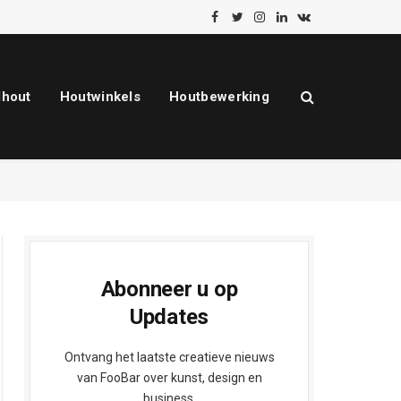
Facebook
Twitter
Instagram
LinkedIn
VKontakte
dhout
Houtwinkels
Houtbewerking
Abonneer u op
Updates
Ontvang het laatste creatieve nieuws
van FooBar over kunst, design en
business.