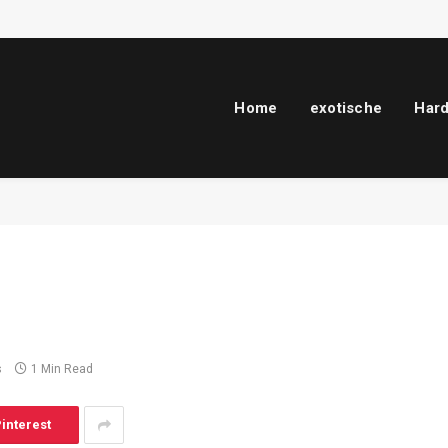
Home
exotische
Har
s
1 Min Read
interest