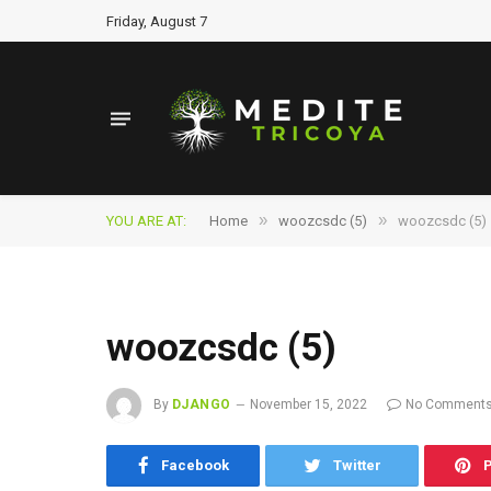
Friday, August 7
»
»
YOU ARE AT:
Home
woozcsdc (5)
woozcsdc (5)
woozcsdc (5)
By
DJANGO
November 15, 2022
No Comment
Facebook
Twitter
P