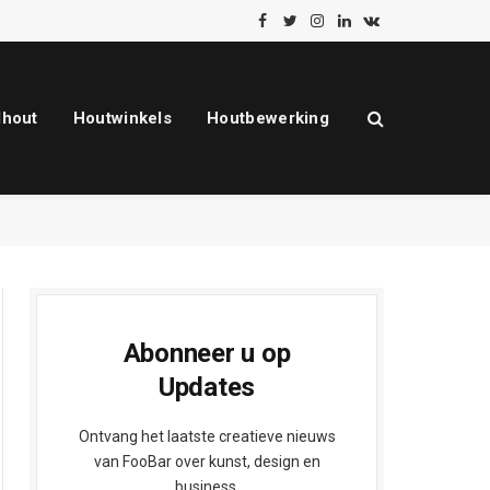
Facebook
Twitter
Instagram
LinkedIn
VKontakte
dhout
Houtwinkels
Houtbewerking
Abonneer u op
Updates
Ontvang het laatste creatieve nieuws
van FooBar over kunst, design en
business.