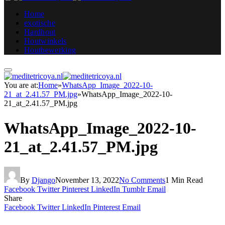
Home
exotische
Hardhout
Houtwinkels
Houtbewerking
You are at:
Home
»
WhatsApp_Image_2022-10-
21_at_2.41.57_PM.jpg
»
WhatsApp_Image_2022-10-
21_at_2.41.57_PM.jpg
WhatsApp_Image_2022-10-
21_at_2.41.57_PM.jpg
By
Django
November 13, 2022
No Comments
1 Min Read
Facebook
Twitter
Pinterest
LinkedIn
Tumblr
Email
Share
Facebook
Twitter
LinkedIn
Pinterest
Email