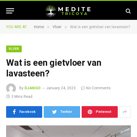
»
»
YOU ARE AT:
Home
Vloer
Wat is een gietvloer van lavasteen?
VLOER
Wat is een gietvloer van
lavasteen?
By
DJANGO
January 24, 2023
No Comments
3 Mins Read
Facebook
Twitter
Pinterest