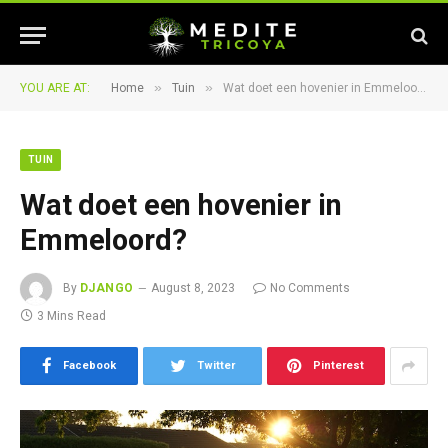
»
»
YOU ARE AT:
Home
Tuin
Wat doet een hovenier in Emmeloord?
TUIN
Wat doet een hovenier in
Emmeloord?
By
DJANGO
August 8, 2023
No Comments
3 Mins Read
Facebook
Twitter
Pinterest