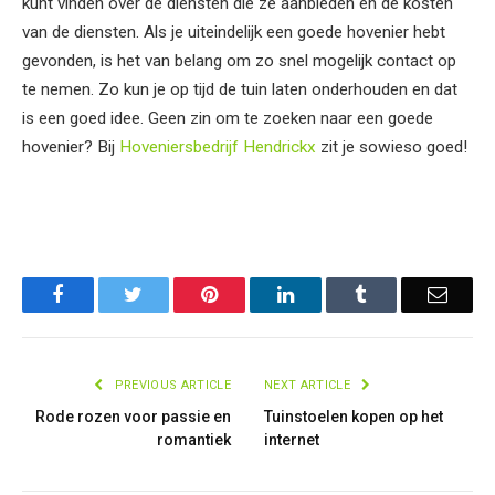
kunt vinden over de diensten die ze aanbieden en de kosten
van de diensten. Als je uiteindelijk een goede hovenier hebt
gevonden, is het van belang om zo snel mogelijk contact op
te nemen. Zo kun je op tijd de tuin laten onderhouden en dat
is een goed idee. Geen zin om te zoeken naar een goede
hovenier? Bij
Hoveniersbedrijf Hendrickx
zit je sowieso goed!
Facebook
Twitter
Pinterest
LinkedIn
Tumblr
Email
PREVIOUS ARTICLE
NEXT ARTICLE
Rode rozen voor passie en
Tuinstoelen kopen op het
romantiek
internet