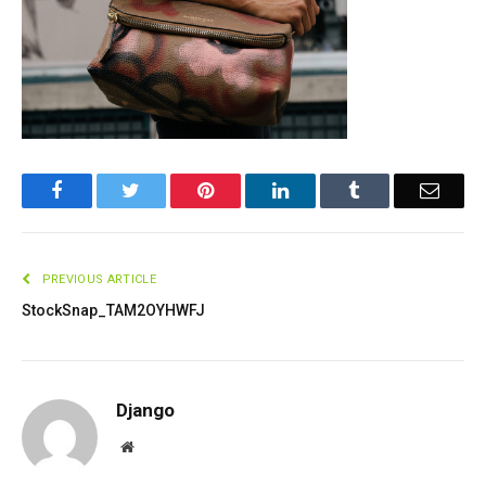
Facebook
Twitter
Pinterest
LinkedIn
Tumblr
Email
PREVIOUS ARTICLE
StockSnap_TAM2OYHWFJ
Django
Website