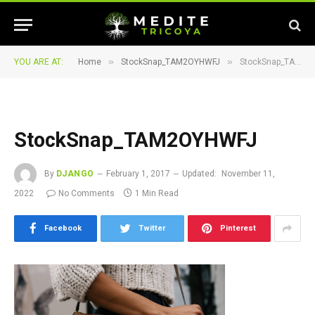
»
»
YOU ARE AT:
Home
StockSnap_TAM2OYHWFJ
StockSnap_TAM2OYHWFJ
StockSnap_TAM2OYHWFJ
By
DJANGO
February 1, 2017
Updated:
November 11,
2022
No Comments
1 Min Read
Facebook
Twitter
Pinterest