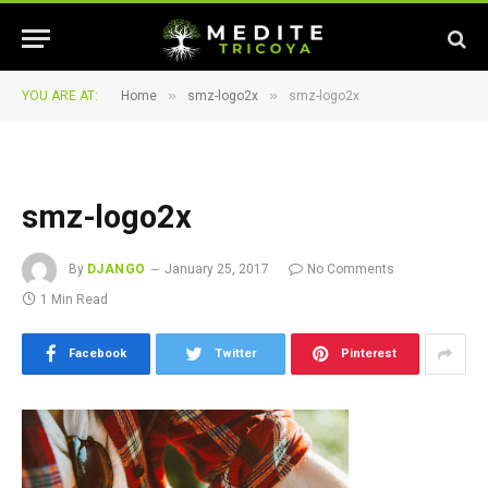
»
»
YOU ARE AT:
Home
smz-logo2x
smz-logo2x
smz-logo2x
By
DJANGO
January 25, 2017
No Comments
1 Min Read
Facebook
Twitter
Pinterest