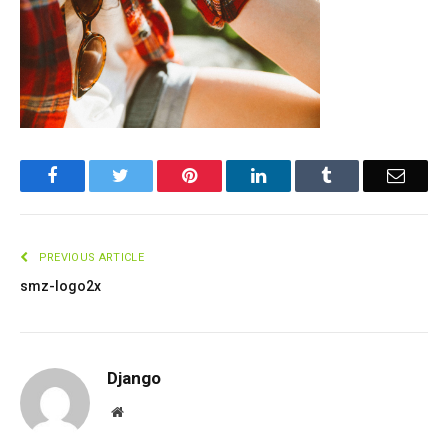
Facebook
Twitter
Pinterest
LinkedIn
Tumblr
Email
PREVIOUS ARTICLE
smz-logo2x
Django
Website