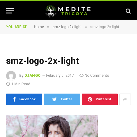
»
»
YOU ARE AT:
Home
smz-logo-2x-light
smz-logo-2x-light
smz-logo-2x-light
By
DJANGO
February 5, 2017
No Comments
1 Min Read
Facebook
Twitter
Pinterest