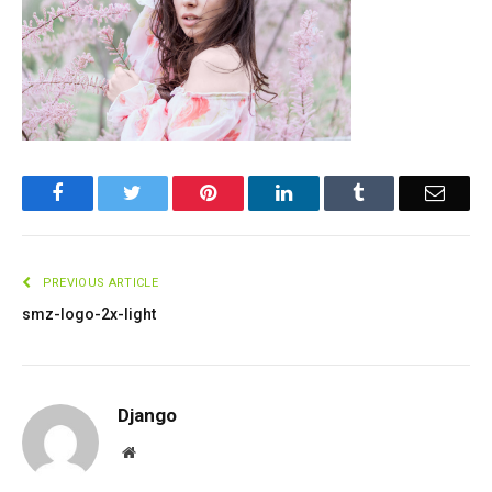
Facebook
Twitter
Pinterest
LinkedIn
Tumblr
Email
PREVIOUS ARTICLE
smz-logo-2x-light
Django
Website