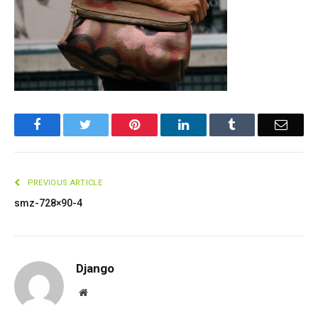
Facebook
Twitter
Pinterest
LinkedIn
Tumblr
Email
PREVIOUS ARTICLE
smz-728×90-4
Django
Website