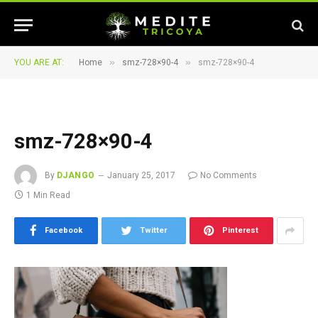
»
»
YOU ARE AT:
Home
smz-728×90-4
smz-728×90-4
smz-728×90-4
By
DJANGO
January 25, 2017
No Comments
1 Min Read
Facebook
Twitter
Pinterest