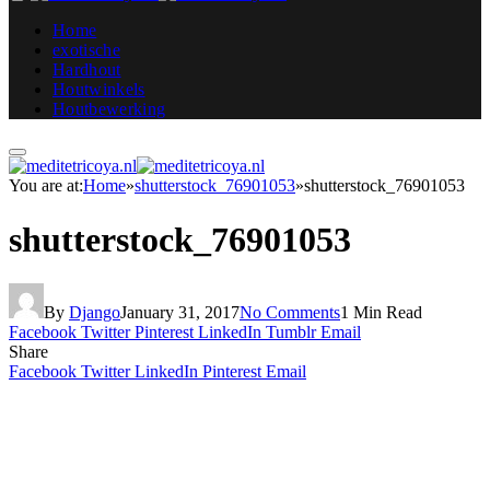
Home
exotische
Hardhout
Houtwinkels
Houtbewerking
You are at:
Home
»
shutterstock_76901053
»
shutterstock_76901053
shutterstock_76901053
By
Django
January 31, 2017
No Comments
1 Min Read
Facebook
Twitter
Pinterest
LinkedIn
Tumblr
Email
Share
Facebook
Twitter
LinkedIn
Pinterest
Email