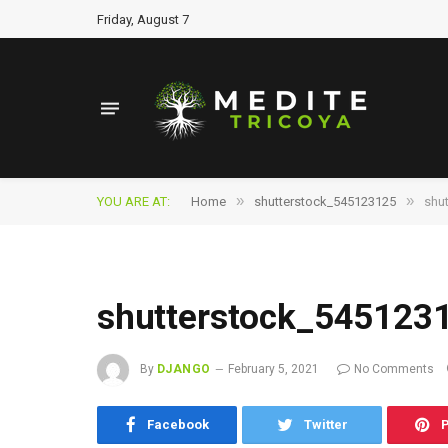
Friday, August 7
»
»
YOU ARE AT:
Home
shutterstock_545123125
shu
shutterstock_545123
By
DJANGO
February 5, 2021
No Comments
Facebook
Twitter
P