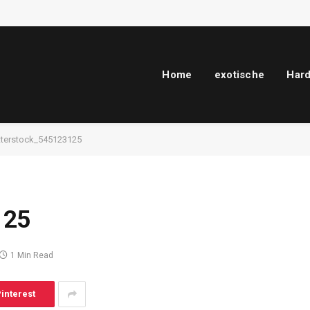
Home
exotische
Har
tterstock_545123125
125
1 Min Read
interest