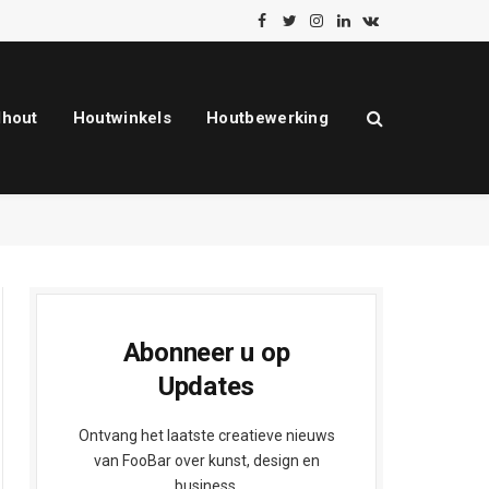
Facebook
Twitter
Instagram
LinkedIn
VKontakte
dhout
Houtwinkels
Houtbewerking
Abonneer u op
Updates
Ontvang het laatste creatieve nieuws
van FooBar over kunst, design en
business.