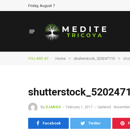
Friday, August 7
»
»
YOU ARE AT:
Home
shutterstock_520247113
shu
shutterstock_520247
By
DJANGO
February 1, 2017
Updated:
November
Facebook
Twitter
P