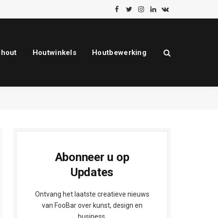
Facebook
Twitter
Instagram
LinkedIn
VKontakte
dhout
Houtwinkels
Houtbewerking
Abonneer u op
Updates
Ontvang het laatste creatieve nieuws
van FooBar over kunst, design en
business.