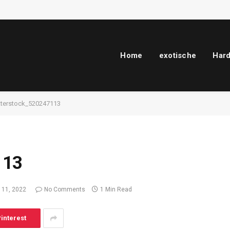
Home
exotische
Har
tterstock_520247113
113
 11, 2022
No Comments
1 Min Read
interest