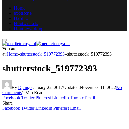
Home
exotische
Hardhout
Houtwinkels
Houtbewerking
You are
at:
Home
»
shutterstock_519772393
»
shutterstock_519772393
shutterstock_519772393
By
Django
January 22, 2017
Updated:
November 11, 2022
No
Comments
1 Min Read
Facebook
Twitter
Pinterest
LinkedIn
Tumblr
Email
Share
Facebook
Twitter
LinkedIn
Pinterest
Email