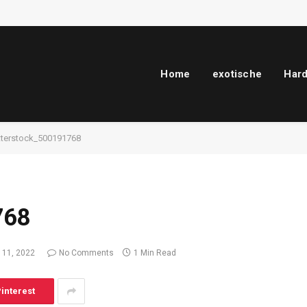
Home
exotische
Har
tterstock_500191768
768
 11, 2022
No Comments
1 Min Read
interest