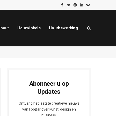
Facebook
Twitter
Instagram
LinkedIn
VKontakte
dhout
Houtwinkels
Houtbewerking
Abonneer u op
Updates
Ontvang het laatste creatieve nieuws
van FooBar over kunst, design en
business.