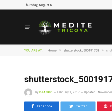
Thursday, August 6
»
»
YOU ARE AT:
Home
shutterstock_500191768
shu
shutterstock_500191
By
DJANGO
February 1, 2017
Updated:
November
Facebook
Twitter
P