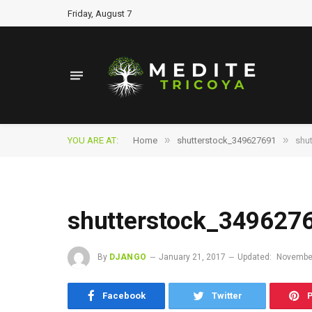
Friday, August 7
»
»
YOU ARE AT:
Home
shutterstock_349627691
shu
shutterstock_349627
By
DJANGO
January 21, 2017
Updated:
November
Facebook
Twitter
P