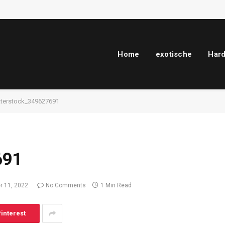
Home
exotische
Har
tterstock_349627691
691
 11, 2022
No Comments
1 Min Read
interest