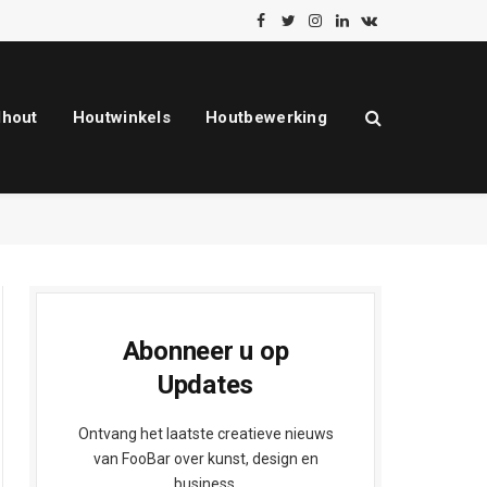
Facebook
Twitter
Instagram
LinkedIn
VKontakte
dhout
Houtwinkels
Houtbewerking
Abonneer u op
Updates
Ontvang het laatste creatieve nieuws
van FooBar over kunst, design en
business.