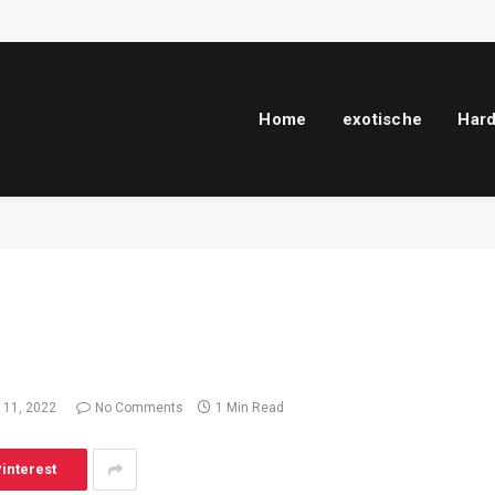
Home
exotische
Har
 11, 2022
No Comments
1 Min Read
interest