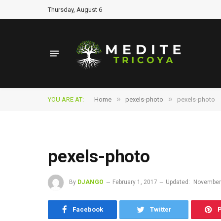
Thursday, August 6
»
»
YOU ARE AT:
Home
pexels-photo
pexels-photo
pexels-photo
By
DJANGO
February 1, 2017
Updated:
November
Facebook
Twitter
P