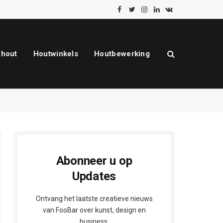
Facebook
Twitter
Instagram
LinkedIn
VKontakte
dhout
Houtwinkels
Houtbewerking
Abonneer u op
Updates
Ontvang het laatste creatieve nieuws
van FooBar over kunst, design en
business.