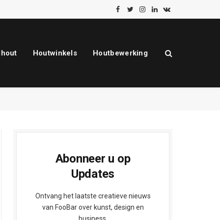
Facebook
Twitter
Instagram
LinkedIn
VKontakte
dhout
Houtwinkels
Houtbewerking
Abonneer u op
Updates
Ontvang het laatste creatieve nieuws
van FooBar over kunst, design en
business.