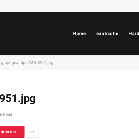
Home
exotische
Har
graphgear-tips-IMG_0951.jpg
951.jpg
in Read
interest