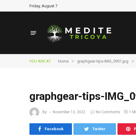
Friday, August 7
»
»
YOU ARE AT:
Home
graphgear-tips-IMG_0951.jpg
graphgear-tips-IMG_0
By
November 13, 2022
No Comments
1 M
Facebook
Twitter
P