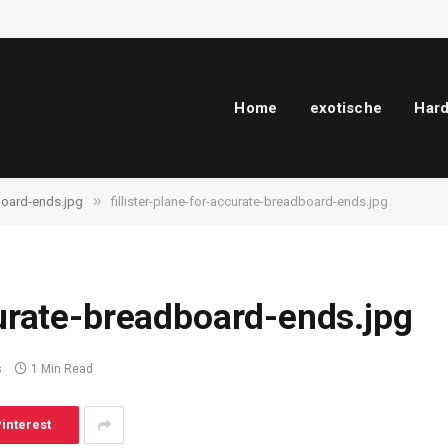
Home
exotische
Har
»
dboard-ends.jpg
fillister-plane-for-accurate-breadboard-ends.jpg
curate-breadboard-ends.jpg
s
1 Min Read
interest