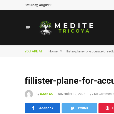
Saturday, August 8
»
YOU ARE AT:
Home
fillister-plane-for-accurate-brea
fillister-plane-for-ac
By
DJANGO
November 13, 2022
No Comment
Facebook
Twitter
P