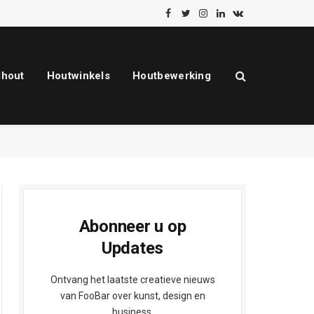
Facebook
Twitter
Instagram
LinkedIn
VKontakte
dhout
Houtwinkels
Houtbewerking
Abonneer u op
Updates
Ontvang het laatste creatieve nieuws
van FooBar over kunst, design en
business.