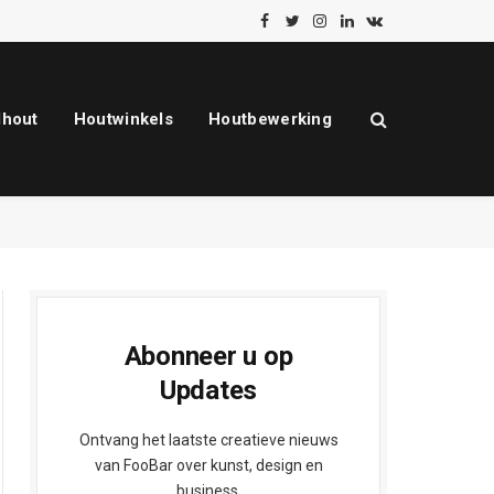
Facebook
Twitter
Instagram
LinkedIn
VKontakte
dhout
Houtwinkels
Houtbewerking
Abonneer u op
Updates
Ontvang het laatste creatieve nieuws
van FooBar over kunst, design en
business.