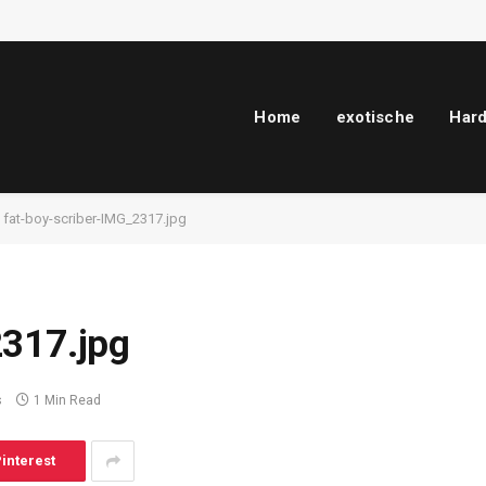
Home
exotische
Har
fat-boy-scriber-IMG_2317.jpg
2317.jpg
s
1 Min Read
interest