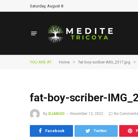
Saturday, August 8
»
»
YOU ARE AT:
Home
fat-boy-scriber-IMG_2317.jpg
fat-boy-scriber-IMG_
By
DJANGO
November 13, 2022
No Comment
Facebook
Twitter
P