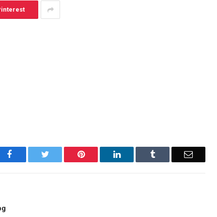
interest
Facebook
Twitter
Pinterest
LinkedIn
Tumblr
Email
pg