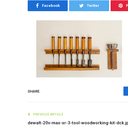
Facebook
Twitter
P
SHARE.
PREVIOUS ARTICLE
dewalt-20v-max-xr-3-tool-woodworking-kit-dck.j