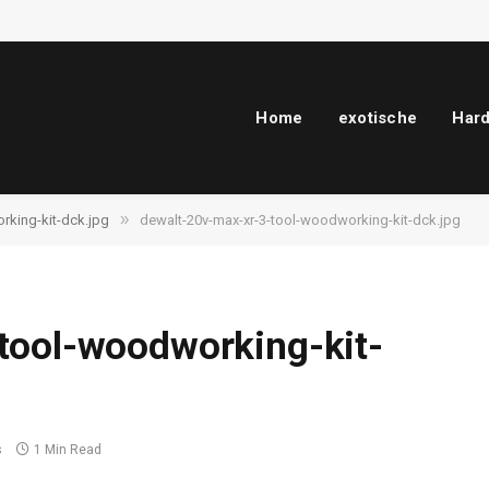
Home
exotische
Har
»
rking-kit-dck.jpg
dewalt-20v-max-xr-3-tool-woodworking-kit-dck.jpg
tool-woodworking-kit-
s
1 Min Read