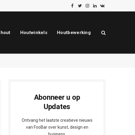
Facebook
Twitter
Instagram
LinkedIn
VKontakte
dhout
Houtwinkels
Houtbewerking
Abonneer u op
Updates
Ontvang het laatste creatieve nieuws
van FooBar over kunst, design en
business.