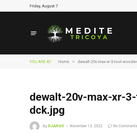
Friday, August 7
»
YOU ARE AT:
Home
dewalt-20v-max-xr-3-tool-woodwo
dewalt-20v-max-xr-3-
dck.jpg
By
DJANGO
November 13, 2022
No Comment