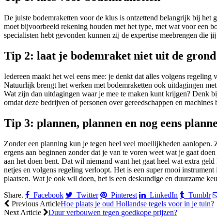
De juiste bodemraketten voor de klus is ontzettend belangrijk bij het
moet bijvoorbeeld rekening houden met het type, met wat voor een bo
specialisten hebt gevonden kunnen zij de expertise meebrengen die jij
Tip 2: laat je bodemraket niet uit de gron
Iedereen maakt het wel eens mee: je denkt dat alles volgens regeling ve
Natuurlijk brengt het werken met bodemraketten ook uitdagingen met 
Wat zijn dan uitdagingen waar je mee te maken kunt krijgen? Denk bijv
omdat deze bedrijven of personen over gereedschappen en machines b
Tip 3: plannen, plannen en nog eens plann
Zonder een planning kun je tegen heel veel moeilijkheden aanlopen. Z
ergens aan beginnen zonder dat je van te voren weet wat je gaat doen 
aan het doen bent. Dat wil niemand want het gaat heel wat extra geld k
netjes en volgens regeling verloopt. Het is een super mooi instrumen
plaatsen. Wat je ook wil doen, het is een deskundige en duurzame ke
Share.
Facebook
Twitter
Pinterest
LinkedIn
Tumblr
Previous Article
Hoe plaats je oud Hollandse tegels voor in je tuin?
Next Article
Duur verbouwen tegen goedkope prijzen?