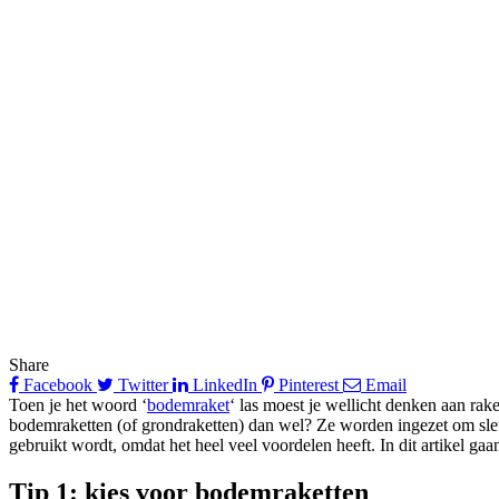
Share
Facebook
Twitter
LinkedIn
Pinterest
Email
Toen je het woord ‘
bodemraket
‘ las moest je wellicht denken aan rak
bodemraketten (of grondraketten) dan wel? Ze worden ingezet om sleuf
gebruikt wordt, omdat het heel veel voordelen heeft. In dit artikel g
Tip 1: kies voor bodemraketten