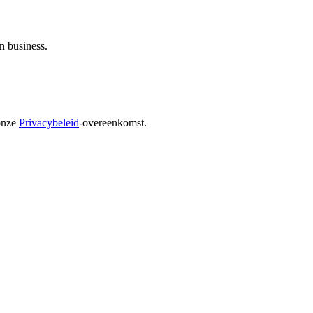
n business.
onze
Privacybeleid
-overeenkomst.