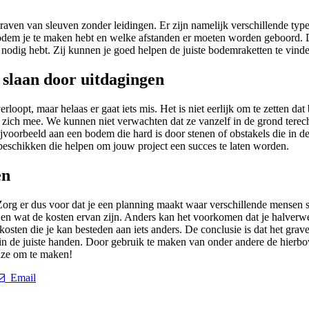
 graven van sleuven zonder leidingen. Er zijn namelijk verschillende t
dem je te maken hebt en welke afstanden er moeten worden geboord. Dit
 nodig hebt. Zij kunnen je goed helpen de juiste bodemraketten te vind
d slaan door uitdagingen
rloopt, maar helaas er gaat iets mis. Het is niet eerlijk om te zetten da
zich mee. We kunnen niet verwachten dat ze vanzelf in de grond terec
oorbeeld aan een bodem die hard is door stenen of obstakels die in de gr
eschikken die helpen om jouw project een succes te laten worden.
en
org er dus voor dat je een planning maakt waar verschillende mensen se
en wat de kosten ervan zijn. Anders kan het voorkomen dat je halverweg
osten die je kan besteden aan iets anders. De conclusie is dat het grave
t in de juiste handen. Door gebruik te maken van onder andere de hierb
uze om te maken!
Email