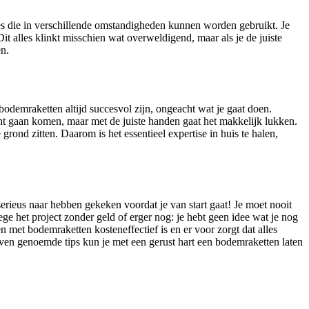
ypes die in verschillende omstandigheden kunnen worden gebruikt. Je
 alles klinkt misschien wat overweldigend, maar als je de juiste
en.
t bodemraketten altijd succesvol zijn, ongeacht wat je gaat doen.
ht gaan komen, maar met de juiste handen gaat het makkelijk lukken.
ond zitten. Daarom is het essentieel expertise in huis te halen,
rieus naar hebben gekeken voordat je van start gaat! Je moet nooit
e het project zonder geld of erger nog: je hebt geen idee wat je nog
n met bodemraketten kosteneffectief is en er voor zorgt dat alles
oven genoemde tips kun je met een gerust hart een bodemraketten laten