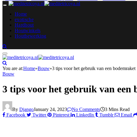
Home
exotische
Hardhout
Houtwinkels
Houtbewerking
You are at:
Home
»
Bouw
»
3 tips voor het gebruik van een bodemraket
Bouw
3 tips voor het gebruik van een
By
Django
January 24, 2023
No Comments
3 Mins Read
Facebook
Twitter
Pinterest
LinkedIn
Tumblr
Email