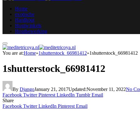
Home
exotische
Hardhout
Houtwinkels
Houtbewerking
You are at:
Home
»
1shutterstock_66981412
»
1shutterstock_66981412
1shutterstock_66981412
By
Django
January 21, 2017
Updated:
November 11, 2022
No Co
Facebook
Twitter
Pinterest
LinkedIn
Tumblr
Email
Share
Facebook
Twitter
LinkedIn
Pinterest
Email