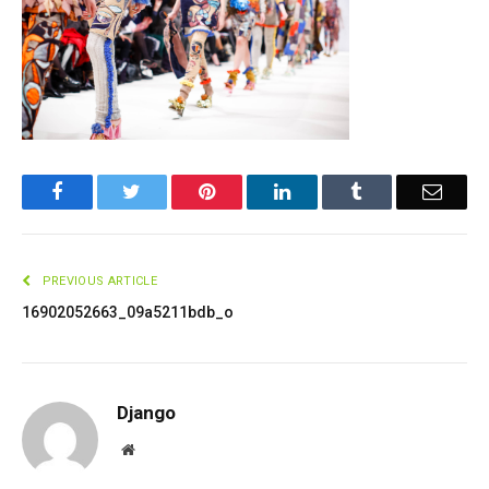
Facebook
Twitter
Pinterest
LinkedIn
Tumblr
Email
PREVIOUS ARTICLE
16902052663_09a5211bdb_o
Django
Website