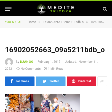
»
»
YOU ARE AT:
Home
16902052663_09a5211bdb_o
16902052663_09a5211bdb_o
16902052663_09a5211bdb_o
By
DJANGO
February 1, 2017
Updated:
November 11,
2022
No Comments
1 Min Read
Facebook
Twitter
Pinterest